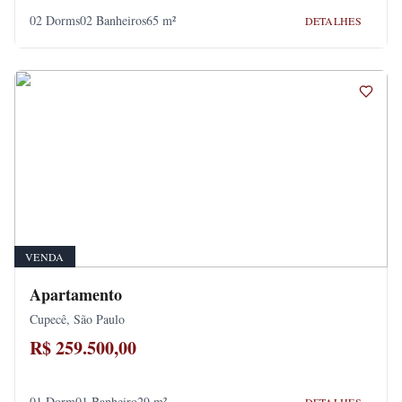
02 Dorms
02 Banheiros
65 m²
DETALHES
VENDA
Apartamento
Cupecê, São Paulo
R$ 259.500,00
01 Dorm
01 Banheiro
29 m²