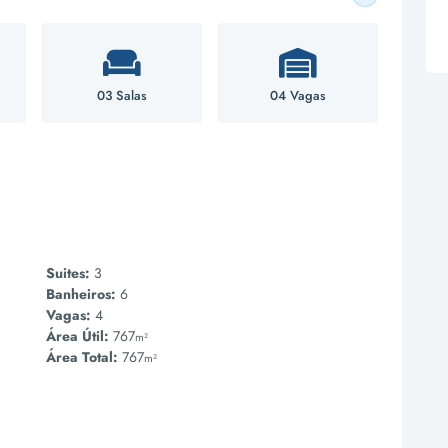
03 Salas
04 Vagas
Suites:
3
Banheiros:
6
Vagas:
4
Área Útil:
767
m²
Área Total:
767
m²