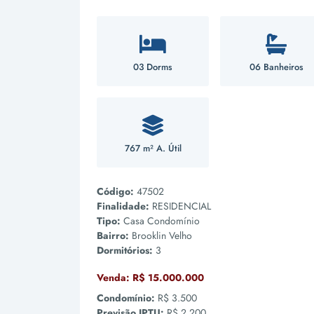
03 Dorms
06 Banheiros
767 m² A. Útil
Código:
47502
Finalidade:
RESIDENCIAL
Tipo:
Casa Condomínio
Bairro:
Brooklin Velho
Dormitórios:
3
Venda:
R$ 15.000.000
Condomínio:
R$ 3.500
Previsão IPTU:
R$ 2.200