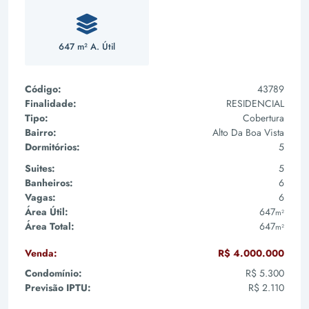
647 m² A. Útil
Código:
43789
Finalidade:
RESIDENCIAL
Tipo:
Cobertura
Bairro:
Alto Da Boa Vista
Dormitórios:
5
Suites:
5
Banheiros:
6
Vagas:
6
Área Útil:
647
m²
Área Total:
647
m²
Venda:
R$ 4.000.000
Condomínio:
R$ 5.300
Previsão IPTU:
R$ 2.110