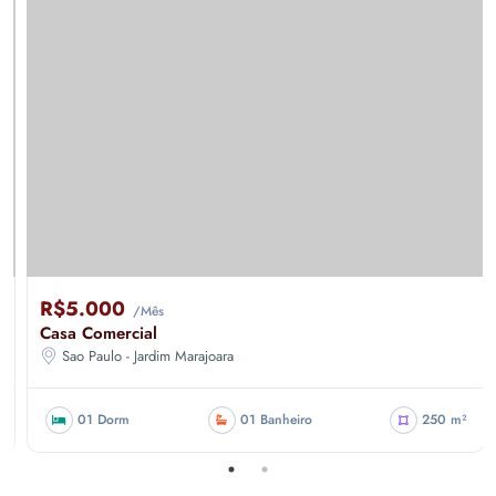
R$5.000
/Mês
Casa Comercial
Sao Paulo - Jardim Marajoara
01 Dorm
01 Banheiro
250 m²