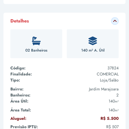
Detalhes
02 Banheiros
140 m² A. Útil
Código:
37824
Finalidade:
COMERCIAL
Tipo:
Loja/Salão
Bairro:
Jardim Marajoara
Banheiros:
2
Área Útil:
140
m²
Área Total:
140
m²
Aluguel:
R$ 5.500
Previsão IPTU:
R$ 507