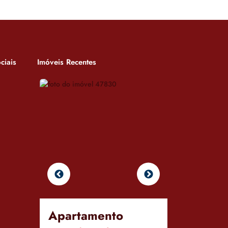
ciais
Imóveis Recentes
Apartamento
Aparta