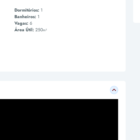
Dormitórios:
1
Banheiros:
1
Vagas:
6
Área Útil:
250
m²