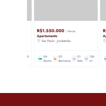
R$1.550.000
R$1
nda
/Venda
Apartamento
Apar
ro
Sao Paulo - Jurubatuba
São
01
200
04
02
01
136
0
Sala
m²
Dorms
Banheiros
Sala
m²
D