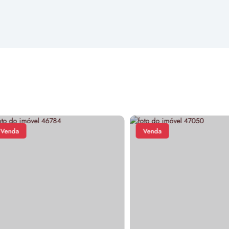
da
Venda