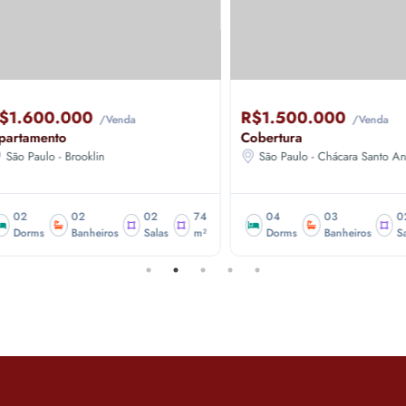
.600.000
R$1.500.000
/Venda
/Venda
tamento
Cobertura
 Paulo - Brooklin
São Paulo - Chácara Santo Antôni
2
02
02
74
04
03
02
orms
Banheiros
Salas
m²
Dorms
Banheiros
Salas