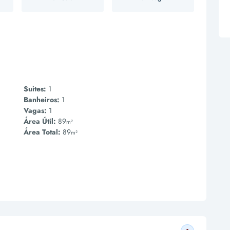
Suites:
1
Banheiros:
1
Vagas:
1
Área Útil:
89
m²
Área Total:
89
m²