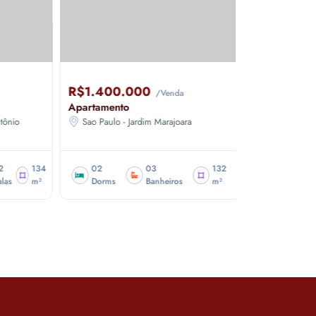
R$1.400.000
R$1.650.
/Venda
Apartamento
Casa
o
Sao Paulo - Jardim Marajoara
São Paulo - S
134
02
03
132
03
m²
Dorms
Banheiros
m²
Dorms