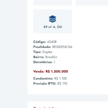
89 m² A. Útil
Código:
43408
Finalidade:
RESIDENCIAL
Tipo:
Duplex
Bairro:
Brooklin
Dormitórios:
1
Venda:
R$ 1.500.000
Condomínio:
R$ 1.100
Previsão IPTU:
R$ 170