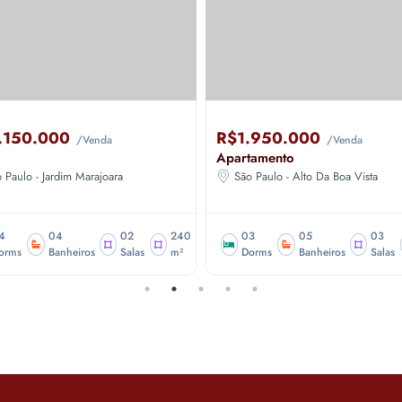
.150.000
R$1.950.000
/Venda
/Venda
Apartamento
 Paulo - Jardim Marajoara
São Paulo - Alto Da Boa Vista
4
04
02
240
03
05
03
orms
Banheiros
Salas
m²
Dorms
Banheiros
Salas