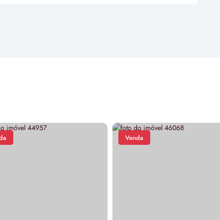
da
Venda