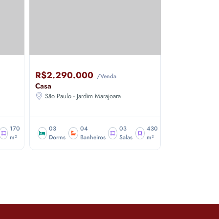
R$2.290.000
R$2.100.
/Venda
Casa
Apartamento
São Paulo - Jardim Marajoara
Sao Paulo - J
170
03
04
03
430
03
m²
Dorms
Banheiros
Salas
m²
Dorms