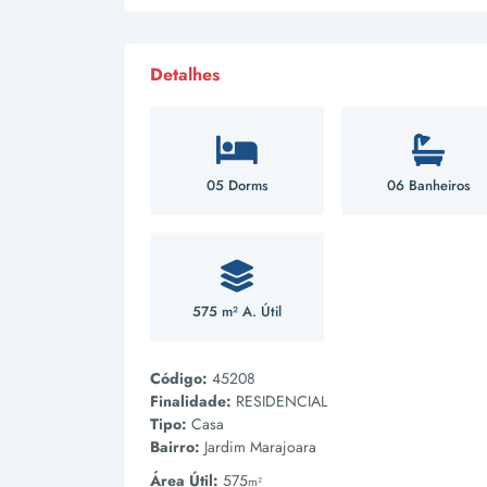
Detalhes
05 Dorms
06 Banheiros
575 m² A. Útil
Código:
45208
Finalidade:
RESIDENCIAL
Tipo:
Casa
Bairro:
Jardim Marajoara
Área Útil:
575
m²