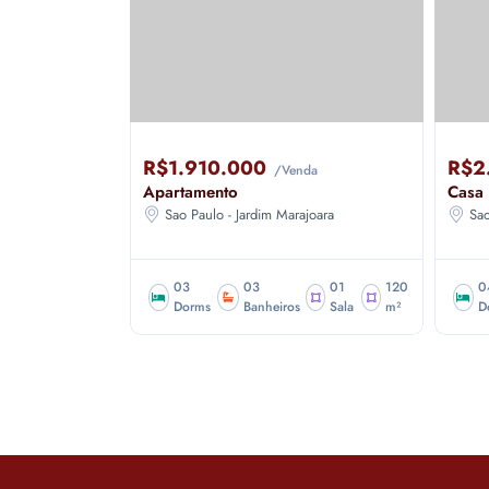
R$1.910.000
R$2
nda
/Venda
Apartamento
Casa
joara
Sao Paulo - Jardim Marajoara
Sao
03
170
03
03
01
120
0
Salas
m²
Dorms
Banheiros
Sala
m²
D