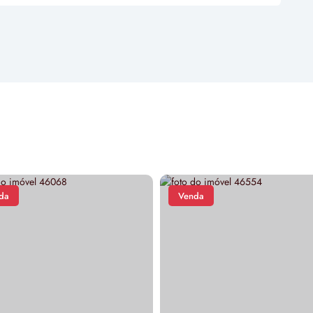
da
Venda