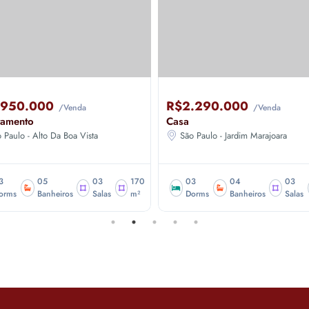
.950.000
R$2.290.000
/Venda
/Venda
tamento
Casa
 Paulo - Alto Da Boa Vista
São Paulo - Jardim Marajoara
3
05
03
170
03
04
03
orms
Banheiros
Salas
m²
Dorms
Banheiros
Salas