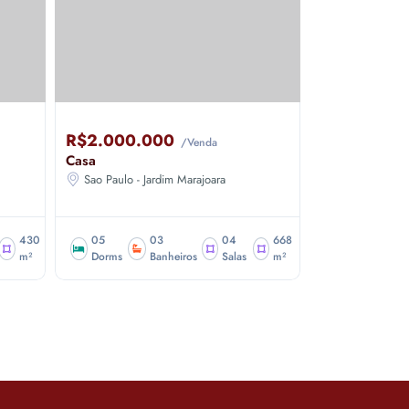
R$2.000.000
R$1.910.0
/Venda
Casa
Apartamento
Sao Paulo - Jardim Marajoara
Sao Paulo - J
430
05
03
04
668
03
m²
Dorms
Banheiros
Salas
m²
Dorms