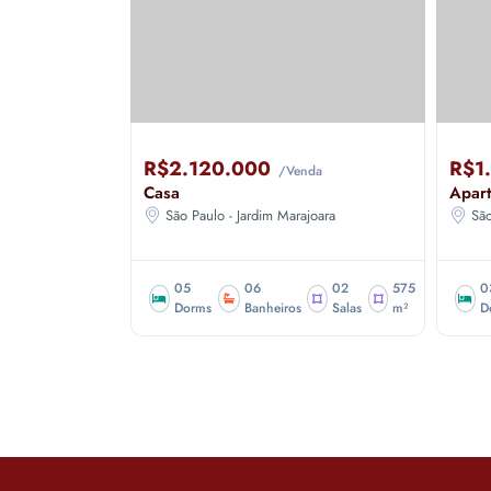
R$2.120.000
R$1
da
/Venda
Casa
Apar
joara
São Paulo - Jardim Marajoara
São
01
120
05
06
02
575
0
Sala
m²
Dorms
Banheiros
Salas
m²
D