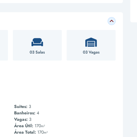
03 Salas
03 Vagas
Suites:
3
Banheiros:
4
Vagas:
3
Área Útil:
170
m²
Área Total:
170
m²