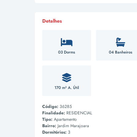
Detalhes
03 Dorms
04 Banheiros
170 m² A. Útil
Código:
36285
Finalidade:
RESIDENCIAL
Tipo:
Apartamento
Bairro:
Jardim Marajoara
Dormitórios:
3