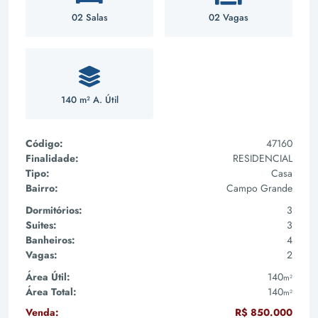
02 Salas
02 Vagas
140 m² A. Útil
Código:
47160
Finalidade:
RESIDENCIAL
Tipo:
Casa
Bairro:
Campo Grande
Dormitórios:
3
Suites:
3
Banheiros:
4
Vagas:
2
Área Útil:
140
m²
Área Total:
140
m²
Venda:
R$ 850.000