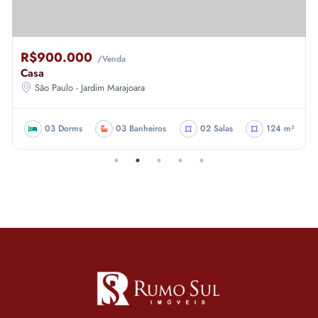
R$900.000
/Venda
Casa
São Paulo - Jardim Marajoara
03 Dorms
03 Banheiros
02 Salas
124 m²