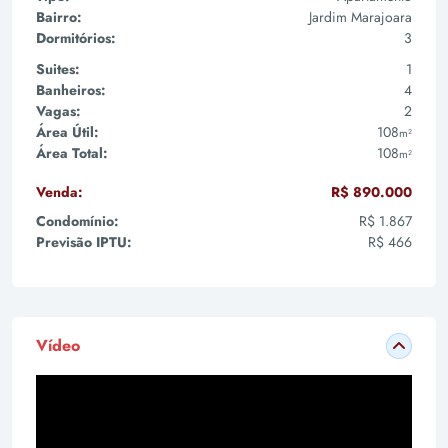
Bairro:
Jardim Marajoara
Dormitórios:
3
Suites:
1
Banheiros:
4
Vagas:
2
Área Útil:
108
m²
Área Total:
108
m²
Venda:
R$ 890.000
Condomínio:
R$ 1.867
Previsão IPTU:
R$ 466
Vídeo