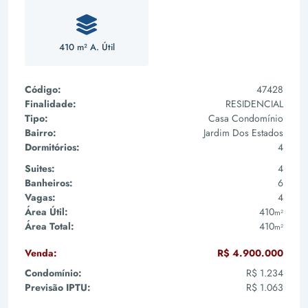
410 m² A. Útil
Código:
47428
Finalidade:
RESIDENCIAL
Tipo:
Casa Condomínio
Bairro:
Jardim Dos Estados
Dormitórios:
4
Suites:
4
Banheiros:
6
Vagas:
4
Área Útil:
410
m²
Área Total:
410
m²
Venda:
R$ 4.900.000
Condomínio:
R$ 1.234
Previsão IPTU:
R$ 1.063