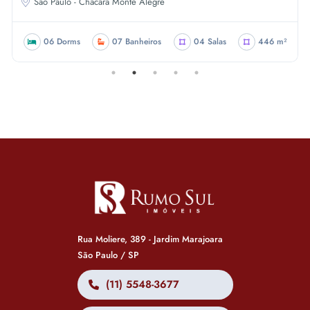
Sao Paulo - Chácara Monte Alegre
06 Dorms
07 Banheiros
04 Salas
446 m²
Rua Moliere, 389 - Jardim Marajoara
São Paulo / SP
(11) 5548-3677