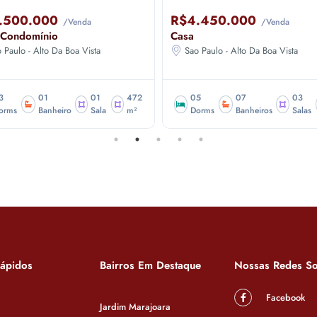
.500.000
R$4.450.000
/Venda
/Venda
 Condomínio
Casa
 Paulo - Alto Da Boa Vista
Sao Paulo - Alto Da Boa Vista
3
01
01
472
05
07
03
orms
Banheiro
Sala
m²
Dorms
Banheiros
Salas
Rápidos
Bairros Em Destaque
Nossas Redes So
Facebook
Jardim Marajoara