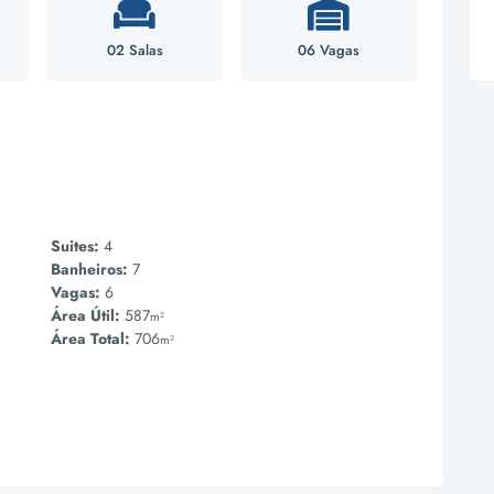
02 Salas
06 Vagas
Suites:
4
Banheiros:
7
Vagas:
6
Área Útil:
587
m²
Área Total:
706
m²