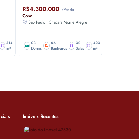
R$4.300.000
R$5.000.
/Venda
Casa
Casa Condomí
São Paulo - Chácara Monte Alegre
Sao Paulo - A
514
03
06
02
420
04
m²
Dorms
Banheiros
Salas
m²
Dorms
ciais
Imóveis Recentes