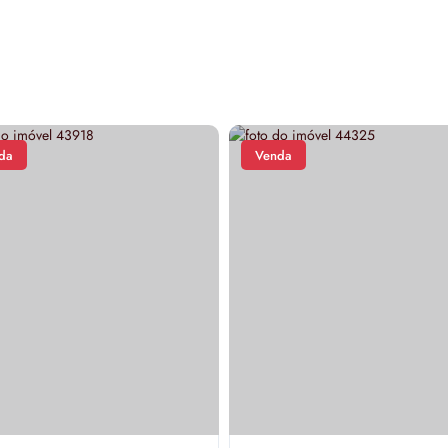
da
Venda