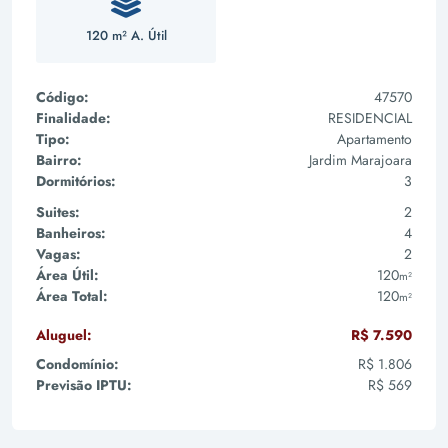
120 m² A. Útil
Código:
47570
Finalidade:
RESIDENCIAL
Tipo:
Apartamento
Bairro:
Jardim Marajoara
Dormitórios:
3
Suites:
2
Banheiros:
4
Vagas:
2
Área Útil:
120
m²
Área Total:
120
m²
Aluguel:
R$ 7.590
Condomínio:
R$ 1.806
Previsão IPTU:
R$ 569