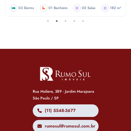
03 Dorms
01 Banheiro
02 Salas
182 m²
Rua Moliere, 389 - Jardim Marajoara
São Paulo / SP
(11) 5548-3677
rumosul@rumosul.com.br