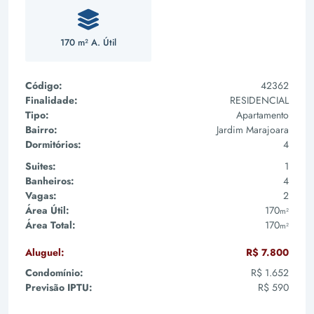
170 m² A. Útil
Código:
42362
Finalidade:
RESIDENCIAL
Tipo:
Apartamento
Bairro:
Jardim Marajoara
Dormitórios:
4
Suites:
1
Banheiros:
4
Vagas:
2
Área Útil:
170
m²
Área Total:
170
m²
Aluguel:
R$ 7.800
Condomínio:
R$ 1.652
Previsão IPTU:
R$ 590