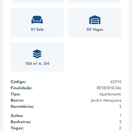
01 Sala
02 Vagas
104 m² A. Útil
Código:
42915
Finalidade:
RESIDENCIAL
Tipo:
Apartamento
Bairro:
Jardim Marajoara
Dormitórios:
3
Suites:
1
Banheiros:
3
Vagas:
2