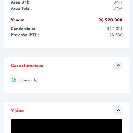
Área Útil:
104
m²
Área Total:
134
m²
Venda:
R$ 920.000
Condomínio:
R$ 1.321
Previsão IPTU:
R$ 500
Caracteristicas
Gradeado
Vídeo