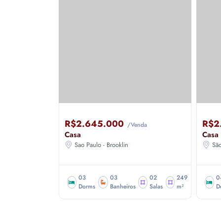
R$2.645.000
R$2
/Venda
Casa
Casa
Sao Paulo - Brooklin
São
03
03
02
249
0
Dorms
Banheiros
Salas
m²
D