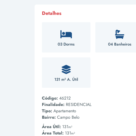
Detalhes
03 Dorms
04 Banheiros
131 m² A. Útil
Código:
46212
Finalidade:
RESIDENCIAL
Tipo:
Apartamento
Bairro:
Campo Belo
Área Útil:
131
m²
Área Total:
131
m²