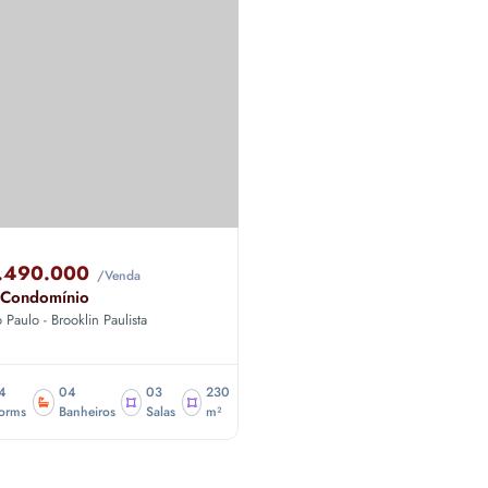
.490.000
/Venda
 Condomínio
 Paulo - Brooklin Paulista
4
04
03
230
orms
Banheiros
Salas
m²