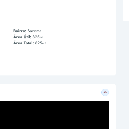
Bairro:
Sacomã
Área Útil:
825
m²
Área Total:
825
m²