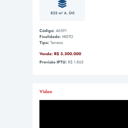
825 m² A. Útil
Código:
46591
Finalidade:
MISTO
Tipo:
Terreno
Venda:
R$ 3.300.000
Previsão IPTU:
R$ 1.865
Vídeo