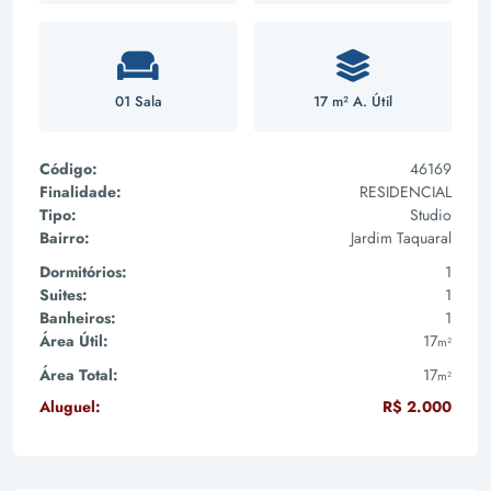
01 Sala
17 m² A. Útil
Código:
46169
Finalidade:
RESIDENCIAL
Tipo:
Studio
Bairro:
Jardim Taquaral
Dormitórios:
1
Suites:
1
Banheiros:
1
Área Útil:
17
m²
Área Total:
17
m²
Aluguel:
R$ 2.000