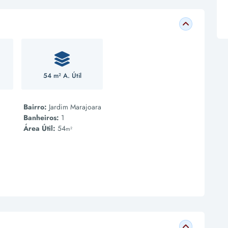
54 m² A. Útil
Bairro:
Jardim Marajoara
Banheiros:
1
Área Útil:
54
m²