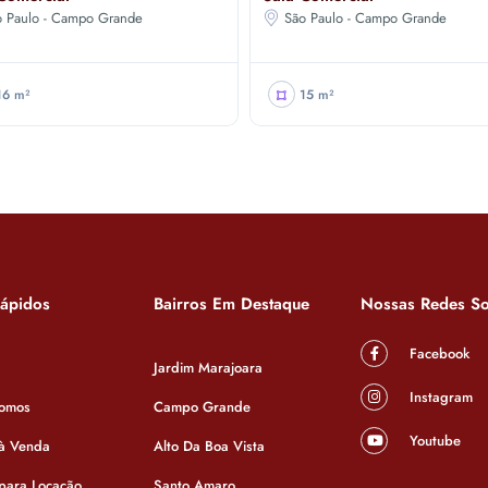
o Paulo - Campo Grande
São Paulo - Campo Grande
16 m²
15 m²
Rápidos
Bairros Em Destaque
Nossas Redes So
Facebook
Jardim Marajoara
Instagram
omos
Campo Grande
Youtube
 à Venda
Alto Da Boa Vista
 para Locação
Santo Amaro