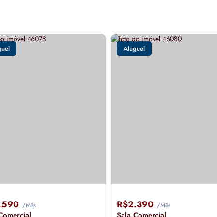
guel
Aluguel
.590
R$2.390
/Mês
/Mês
Comercial
Sala Comercial