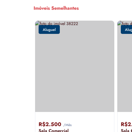
Imóveis Semelhantes
Aluguel
Alu
R$2.500
R$2
/Mês
Sala Comercial
Sala 