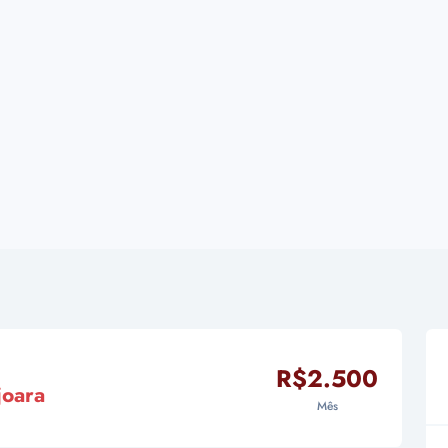
R$2.500
joara
Mês