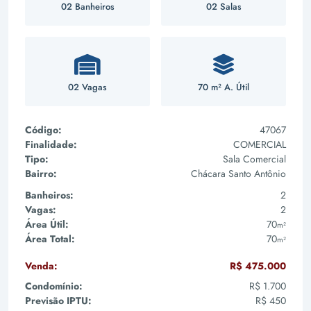
02 Banheiros
02 Salas
02 Vagas
70 m² A. Útil
Código:
47067
Finalidade:
COMERCIAL
Tipo:
Sala Comercial
Bairro:
Chácara Santo Antônio
Banheiros:
2
Vagas:
2
Área Útil:
70
m²
Área Total:
70
m²
Venda:
R$ 475.000
Condomínio:
R$ 1.700
Previsão IPTU:
R$ 450