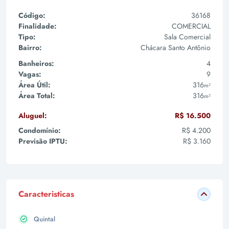
Código:
36168
Finalidade:
COMERCIAL
Tipo:
Sala Comercial
Bairro:
Chácara Santo Antônio
Banheiros:
4
Vagas:
9
Área Útil:
316
m²
Área Total:
316
m²
Aluguel:
R$ 16.500
Condomínio:
R$ 4.200
Previsão IPTU:
R$ 3.160
Caracteristicas
Quintal