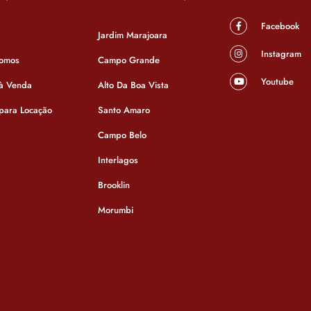
Facebook
Jardim Marajoara
Instagram
omos
Campo Grande
Youtube
 à Venda
Alto Da Boa Vista
 para Locação
Santo Amaro
Campo Belo
Interlagos
Brooklin
Casa
Morumbi
São Paulo - Cupecê