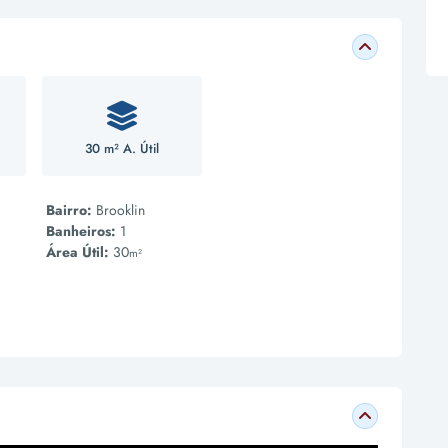
30 m² A. Útil
Bairro:
Brooklin
Banheiros:
1
Área Útil:
30
m²