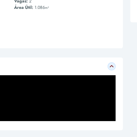
Vagas:
2
Área Útil:
1.086
m²