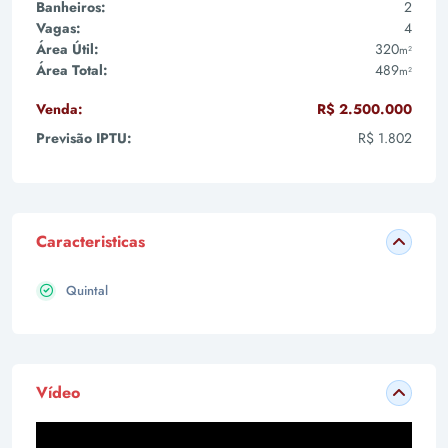
Banheiros:
2
Vagas:
4
Área Útil:
320
m²
Área Total:
489
m²
Venda:
R$ 2.500.000
Previsão IPTU:
R$ 1.802
Caracteristicas
Quintal
Vídeo