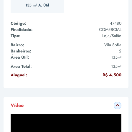
135 m² A. Útil
Código:
47480
Finalidade:
COMERCIAL
Tipo:
Loja/Salão
Bairro:
Vila Sofia
Banheiros:
2
Área Útil:
135
m²
Área Total:
135
m²
Aluguel:
R$ 4.500
Vídeo