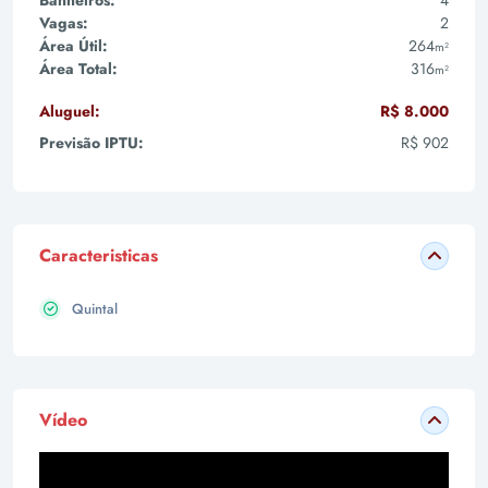
Banheiros:
4
Vagas:
2
Área Útil:
264
m²
Área Total:
316
m²
Aluguel:
R$ 8.000
Previsão IPTU:
R$ 902
Caracteristicas
Quintal
Vídeo