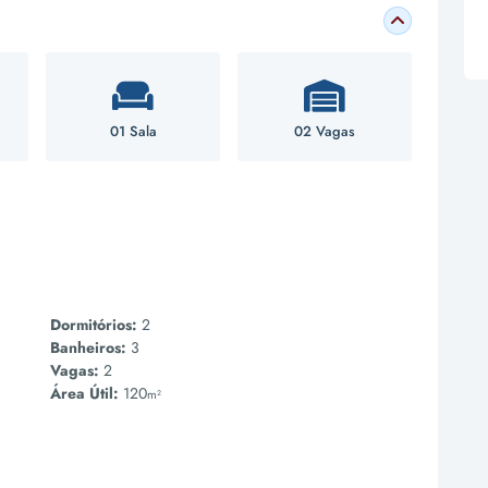
01 Sala
02 Vagas
Dormitórios:
2
Banheiros:
3
Vagas:
2
Área Útil:
120
m²