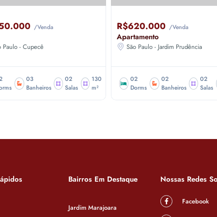
50.000
R$620.000
/Venda
/Venda
Apartamento
o Paulo - Cupecê
São Paulo - Jardim Prudência
2
03
02
130
02
02
02
orms
Banheiros
Salas
m²
Dorms
Banheiros
Salas
Rápidos
Bairros Em Destaque
Nossas Redes So
Facebook
Jardim Marajoara