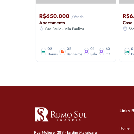
R$650.000
R$6
/Venda
Apartamento
Casa
São Paulo - Vila Paulista
Sã
02
02
01
60
0
Dorms
Banheiros
Sala
m²
D
Links 
Home
Rua Moliere, 389 - Jardim Marajoara