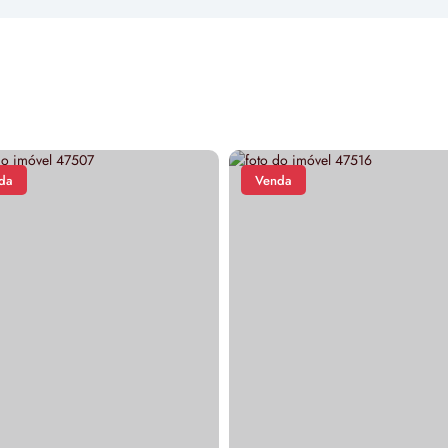
da
Venda