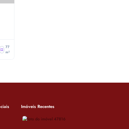
77
m²
ciais
Imóveis Recentes