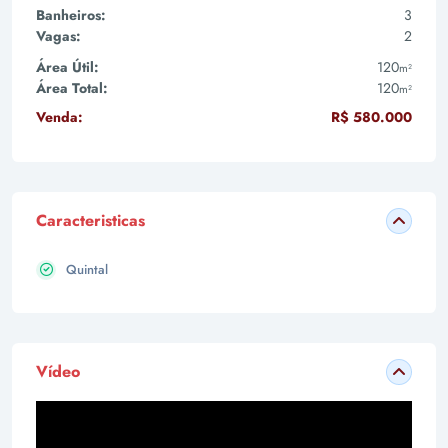
Banheiros:
3
Vagas:
2
Área Útil:
120
m²
Área Total:
120
m²
Venda:
R$ 580.000
Caracteristicas
Quintal
Vídeo