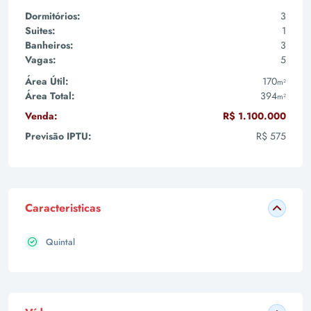
Dormitórios:
3
Suites:
1
Banheiros:
3
Vagas:
5
Área Útil:
170
m²
Área Total:
394
m²
Venda:
R$ 1.100.000
Previsão IPTU:
R$ 575
Caracteristicas
Quintal