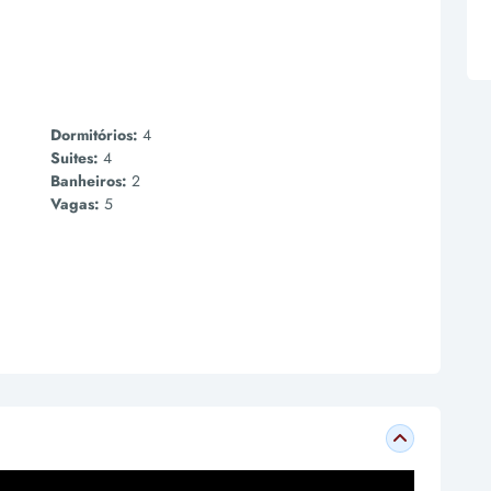
Dormitórios:
4
Suites:
4
Banheiros:
2
Vagas:
5