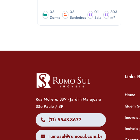
03
03
01
303
Dorms
Banheiros
Sala
m²
Links 
Home
Rua Moliere, 389 - Jardim Marajoara
Quem S
São Paulo / SP
Imóveis
(11) 5548-3677
Imóveis
rumosul@rumosul.com.br
Contato