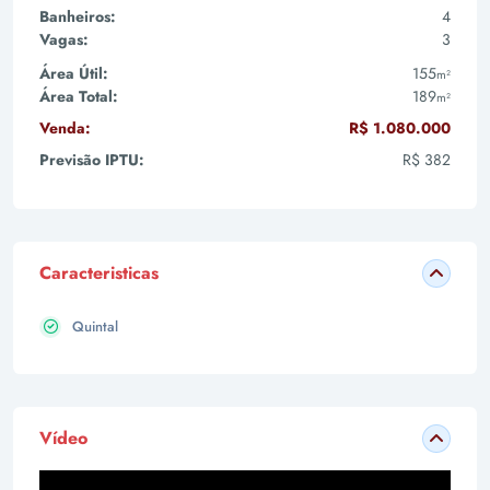
Banheiros:
4
Vagas:
3
Área Útil:
155
m²
Área Total:
189
m²
Venda:
R$ 1.080.000
Previsão IPTU:
R$ 382
Caracteristicas
Quintal
Vídeo