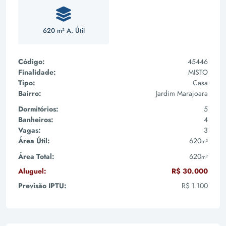
620 m² A. Útil
Código:
45446
Finalidade:
MISTO
Tipo:
Casa
Bairro:
Jardim Marajoara
Dormitórios:
5
Banheiros:
4
Vagas:
3
Área Útil:
620
m²
Área Total:
620
m²
Aluguel:
R$ 30.000
Previsão IPTU:
R$ 1.100