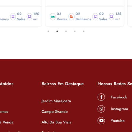
3
02
02
135
03
02
orms
Banheiros
Salas
m²
Dorms
Banheiros
Rápidos
Bairros Em Destaque
Nossas Redes So
Facebook
Jardim Marajoara
Instagram
omos
Campo Grande
Youtube
 à Venda
Alto Da Boa Vista