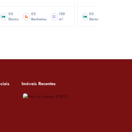
120
03
03
02
144
02
m²
Dorms
Banheiros
Salas
m²
Dorms
ciais
Imóveis Recentes