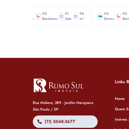
01
94
04
03
02
120
0
Sala
m²
Dorms
Banheiros
Salas
m²
D
Links 
Home
Rua Moliere, 389 - Jardim Marajoara
Quem S
São Paulo / SP
Imóveis
(11) 5548-3677