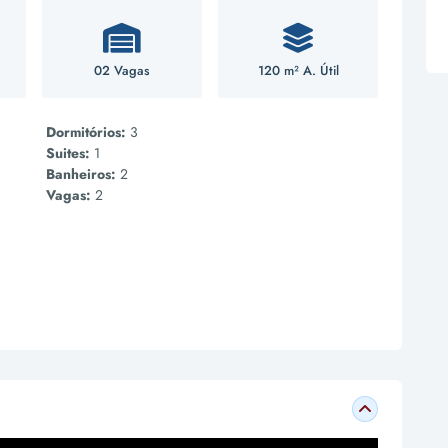
02 Vagas
120 m² A. Útil
Dormitórios:
3
Suites:
1
Banheiros:
2
Vagas:
2