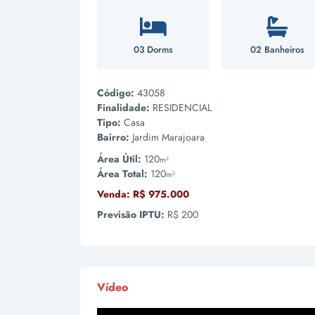
03 Dorms
02 Banheiros
Código:
43058
Finalidade:
RESIDENCIAL
Tipo:
Casa
Bairro:
Jardim Marajoara
Área Útil:
120
m²
Área Total:
120
m²
Venda:
R$ 975.000
Previsão IPTU:
R$ 200
Vídeo