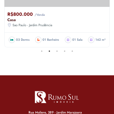
R$800.000
/Venda
Casa
Sao Paulo - Jardim Prudência
03 Dorms
01 Banheiro
01 Sala
142 m²
Rua Moliere, 389 - Jardim Marajoara