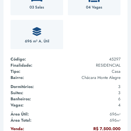
03 Salas
04 Vagas
696 m² A. Útil
Código:
45297
Finalidade:
RESIDENCIAL
Tipo:
Casa
Bairro:
Chácara Monte Alegre
Dormitórios:
3
Suites:
3
Banheiros:
6
Vagas:
4
Área Útil:
696
m²
Área Total:
696
m²
Venda:
R$ 7.500.000