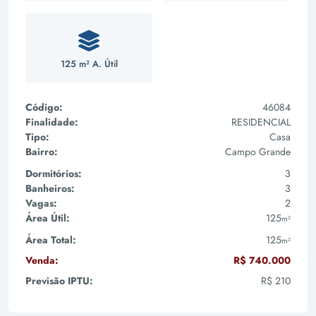
125 m² A. Útil
Código:
46084
Finalidade:
RESIDENCIAL
Tipo:
Casa
Bairro:
Campo Grande
Dormitórios:
3
Banheiros:
3
Vagas:
2
Área Útil:
125
m²
Área Total:
125
m²
Venda:
R$ 740.000
Previsão IPTU:
R$ 210