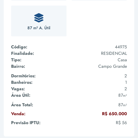
87 m² A. Útil
Código:
44975
Finalidade:
RESIDENCIAL
Tipo:
Casa
Bairro:
Campo Grande
Dormitórios:
2
Banheiros:
1
Vagas:
2
Área Útil:
87
m²
Área Total:
87
m²
Venda:
R$ 650.000
Previsão IPTU:
R$ 56