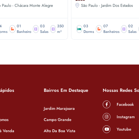
 Paulo - Chácara Monte Alegre
São Paulo - Jardim Dos Estados
4
01
03
350
03
07
02
orms
Banheiro
Salas
m²
Dorms
Banheiros
Salas
Rápidos
Bairros Em Destaque
Nossas Redes So
Facebook
Jardim Marajoara
Instagram
omos
Campo Grande
Youtube
 à Venda
Alto Da Boa Vista