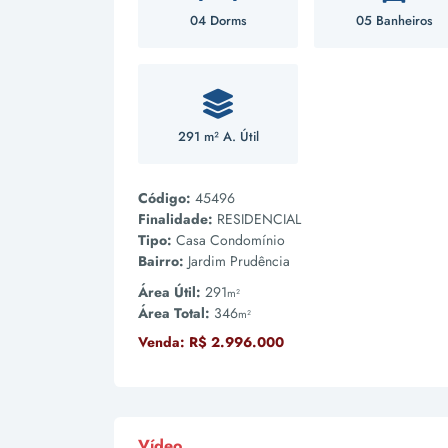
04 Dorms
05 Banheiros
291 m² A. Útil
Código:
45496
Finalidade:
RESIDENCIAL
Tipo:
Casa Condomínio
Bairro:
Jardim Prudência
Área Útil:
291
m²
Área Total:
346
m²
Venda:
R$ 2.996.000
Vídeo