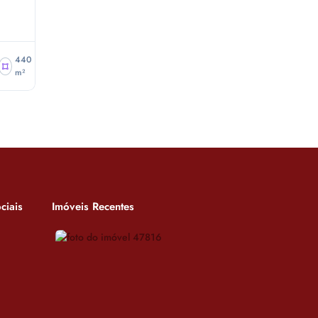
440
m²
ciais
Imóveis Recentes