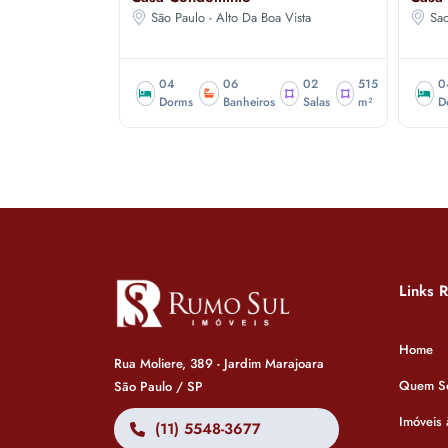
São Paulo - Alto Da Boa Vista
Sao
04
06
02
515
0
Dorms
Banheiros
Salas
m²
D
Links 
Home
Rua Moliere, 389 - Jardim Marajoara
Quem S
São Paulo / SP
Imóveis
(11) 5548-3677