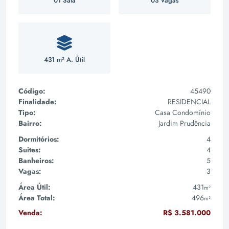
01 Sala
03 Vagas
431 m² A. Útil
Código:
45490
Finalidade:
RESIDENCIAL
Tipo:
Casa Condomínio
Bairro:
Jardim Prudência
Dormitórios:
4
Suites:
4
Banheiros:
5
Vagas:
3
Área Útil:
431
m²
Área Total:
496
m²
Venda:
R$ 3.581.000