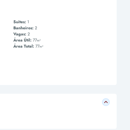
Suites:
1
Banheiros:
2
Vagas:
2
Área Útil:
77
m²
Área Total:
77
m²