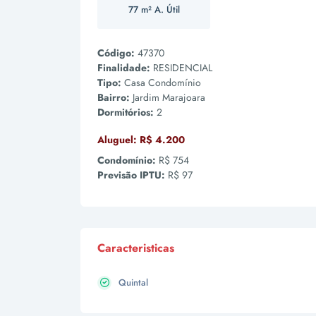
77 m² A. Útil
Código:
47370
Finalidade:
RESIDENCIAL
Tipo:
Casa Condomínio
Bairro:
Jardim Marajoara
Dormitórios:
2
Aluguel:
R$ 4.200
Condomínio:
R$ 754
Previsão IPTU:
R$ 97
Caracteristicas
Quintal