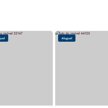
guel
Aluguel