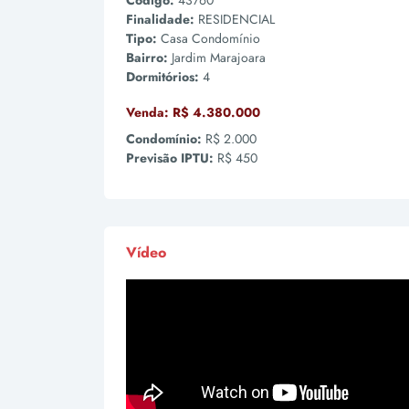
Código:
43760
Finalidade:
RESIDENCIAL
Tipo:
Casa Condomínio
Bairro:
Jardim Marajoara
Dormitórios:
4
Venda:
R$ 4.380.000
Condomínio:
R$ 2.000
Previsão IPTU:
R$ 450
Vídeo