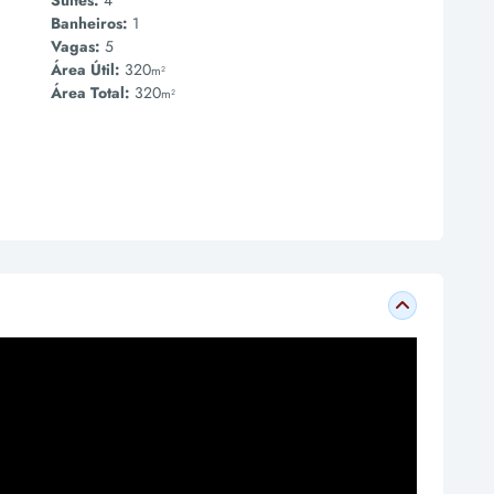
Suites:
4
Banheiros:
1
Vagas:
5
Área Útil:
320
m²
Área Total:
320
m²