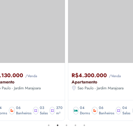
R$4.300.000
R$4.000
/Venda
Apartamento
Apartamento
Sao Paulo - Jardim Marajoara
Sao Paulo - 
370
04
06
04
370
04
s
m²
Dorms
Banheiros
Salas
m²
Dorms