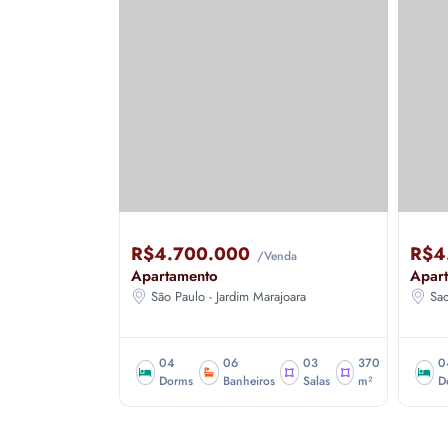
4.700.000
R$4.130.000
/Venda
/Venda
rtamento
Apartamento
ão Paulo - Jardim Marajoara
Sao Paulo - Jardim Marajoara
04
06
03
370
04
06
03
Dorms
Banheiros
Salas
m²
Dorms
Banheiros
Sala