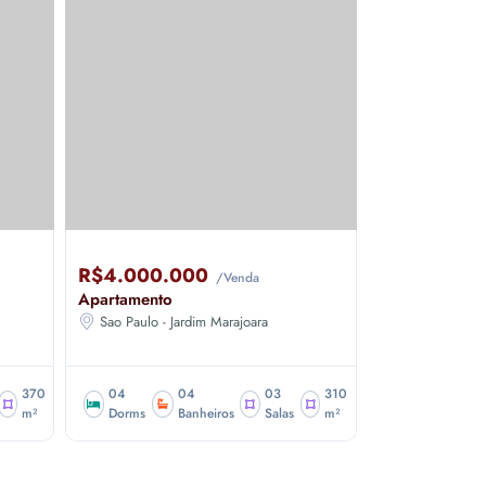
.000
R$4.190.000
/Venda
/Venda
Cobertura Duplex
Jardim Marajoara
São Paulo - Jardim Marajoara
04
03
310
03
05
03
343
Banheiros
Salas
m²
Dorms
Banheiros
Salas
m²