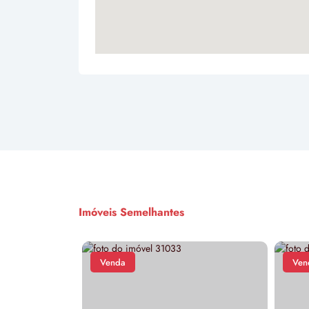
Imóveis Semelhantes
nda
Venda