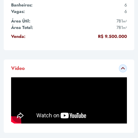
Banheiros:
6
Vagas:
6
Área Útil:
781
m²
Área Total:
781
m²
Venda:
R$ 9.500.000
Vídeo