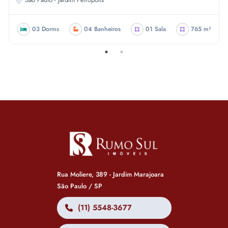
03 Dorms
04 Banheiros
01 Sala
765 m²
Rua Moliere, 389 - Jardim Marajoara
São Paulo / SP
(11) 5548-3677