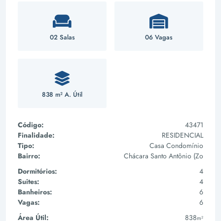
02 Salas
06 Vagas
838 m² A. Útil
Código:
43471
Finalidade:
RESIDENCIAL
Tipo:
Casa Condomínio
Bairro:
Chácara Santo Antônio (Zo
Dormitórios:
4
Suites:
4
Banheiros:
6
Vagas:
6
Área Útil:
838
m²