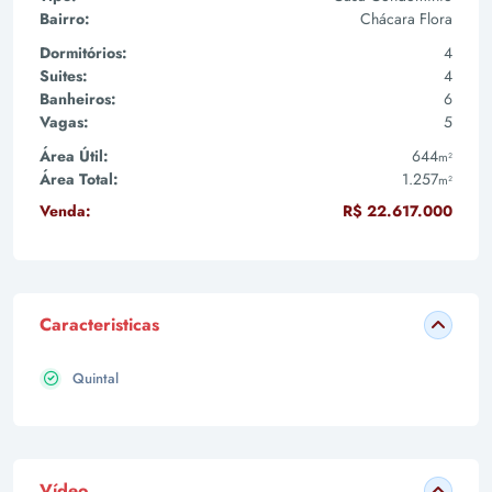
Bairro:
Chácara Flora
Dormitórios:
4
Suites:
4
Banheiros:
6
Vagas:
5
Área Útil:
644
m²
Área Total:
1.257
m²
Venda:
R$ 22.617.000
Caracteristicas
Quintal
Vídeo