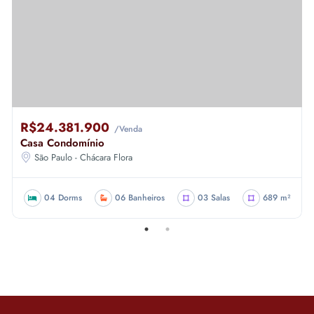
R$24.381.900
/Venda
Casa Condomínio
São Paulo - Chácara Flora
04 Dorms
06 Banheiros
03 Salas
689 m²