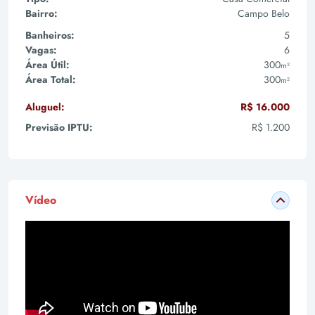
Bairro:
Campo Belo
Banheiros:
5
Vagas:
6
Área Útil:
300
m²
Área Total:
300
m²
Aluguel:
R$ 16.000
Previsão IPTU:
R$ 1.200
Vídeo