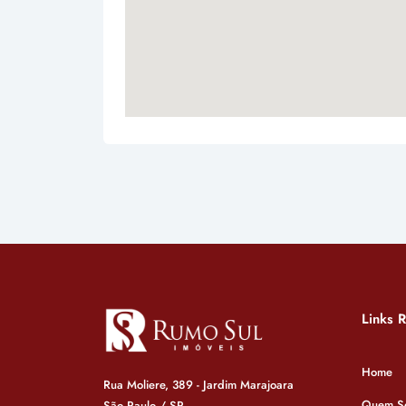
Links 
Home
Rua Moliere, 389 - Jardim Marajoara
Quem S
São Paulo / SP