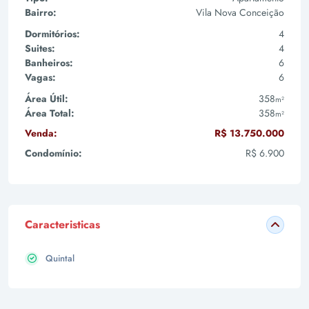
Bairro:
Vila Nova Conceição
Dormitórios:
4
Suites:
4
Banheiros:
6
Vagas:
6
Área Útil:
358
m²
Área Total:
358
m²
Venda:
R$ 13.750.000
Condomínio:
R$ 6.900
Caracteristicas
Quintal