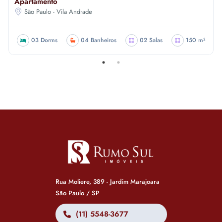
Apartamento
São Paulo - Vila Andrade
03 Dorms
04 Banheiros
02 Salas
150 m²
Rua Moliere, 389 - Jardim Marajoara
São Paulo / SP
(11) 5548-3677