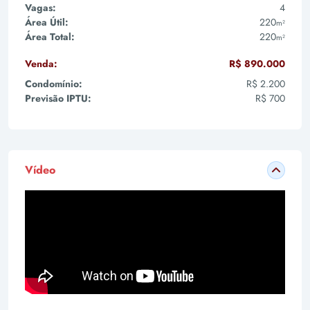
Vagas:
4
Área Útil:
220
m²
Área Total:
220
m²
Venda:
R$ 890.000
Condomínio:
R$ 2.200
Previsão IPTU:
R$ 700
Vídeo