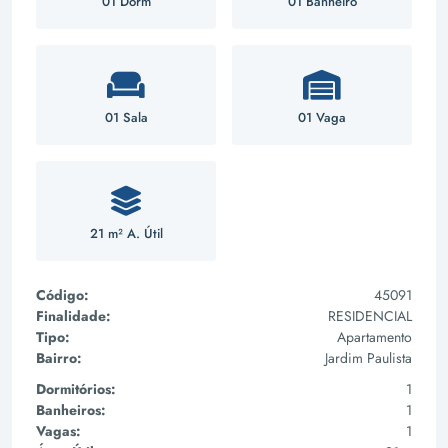
01 Dorm
01 Banheiro
01 Sala
01 Vaga
21 m² A. Útil
Código:
45091
Finalidade:
RESIDENCIAL
Tipo:
Apartamento
Bairro:
Jardim Paulista
Dormitórios:
1
Banheiros:
1
Vagas:
1