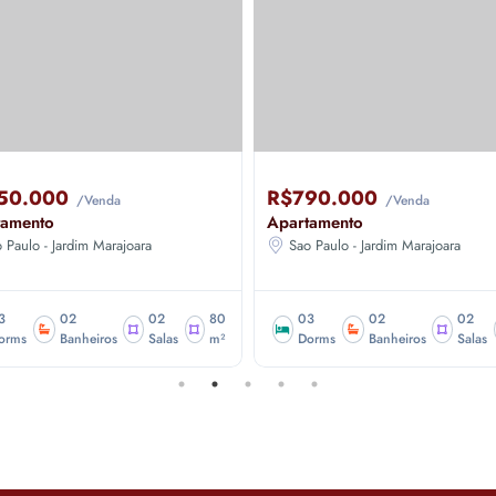
50.000
R$790.000
/Venda
/Venda
tamento
Apartamento
 Paulo - Jardim Marajoara
Sao Paulo - Jardim Marajoara
3
02
02
80
03
02
02
orms
Banheiros
Salas
m²
Dorms
Banheiros
Salas