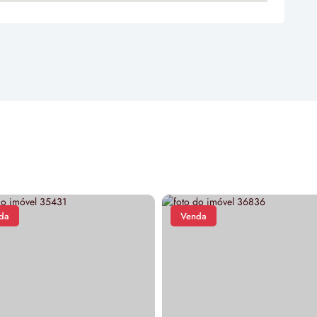
da
Venda