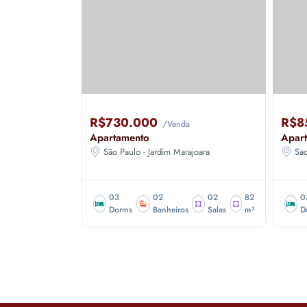
R$730.000
R$8
/Venda
Apartamento
Apar
ande
São Paulo - Jardim Marajoara
Sao
02
150
03
02
02
82
0
Salas
m²
Dorms
Banheiros
Salas
m²
D